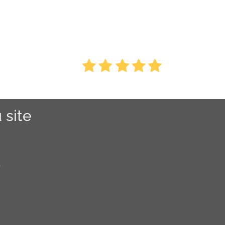
 site
r
s