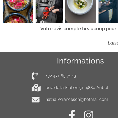
Votre avis compte beaucoup pour m
Lais
Informations
+32 471 65 71 13
Rue de la Station 51, 4880 Aubel
nathaliefranceschi@hotmail.com